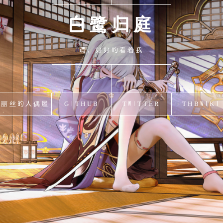
白鹭归庭
请，好好的看着我
爱丽丝的人偶屋
GITHUB
TWITTER
THBWIKI